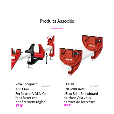
Produits Associés
Vola Compact
ETAUX
014002
014018
Trio Étau
SNOWBOARD
Fer à farter VOLA. Ce
L'Etau Ski – Snowboard
VOLA
fer à farter est
de chez Vola vous
entièrement réglable
permet de bien fixer
131
€
93
€
et très ergonomique.
vos skis ou votre
Du fait de sa faible
planche de snowboard