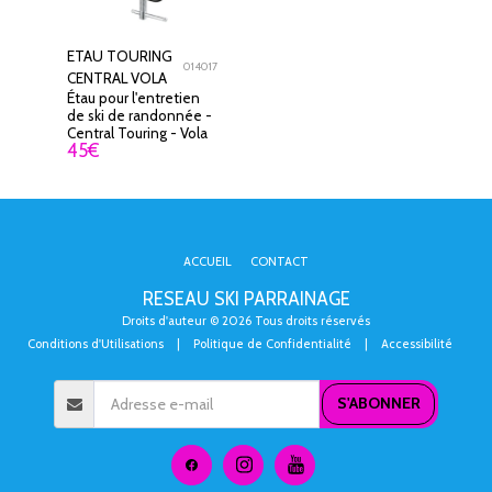
ETAU TOURING
014017
CENTRAL VOLA
Étau pour l'entretien
de ski de randonnée -
Central Touring - Vola
45
€
ACCUEIL
CONTACT
RESEAU SKI PARRAINAGE
Droits d'auteur © 2026 Tous droits réservés
Conditions d'Utilisations
|
Politique de Confidentialité
|
Accessibilité
S'ABONNER