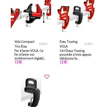
Vola Compact
Etau Touring
014002
014016
Trio Étau
VOLA
Fer à farter VOLA. Ce
Cet Étaux Touring
fer à farter est
possède à trois appuis
entièrement réglable
idéal pour la
131
€
121
€
et très ergonomique.
préparation et le
Du fait de sa faible
fartage des skis de
taille et de ses
randonnée.
performances, ce fer
deviendra un outil
facilement
transportable