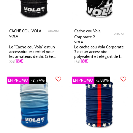
CACHE COU VOLA
Cache cou Vola
016083
016073
VOLA
Corporate 2
VOLA
Le "Cache cou Vola" est un
Le cache cou Vola Corporate
accessoire essentiel pour
2 est un accessoire
les amateurs de ski. Créé
polyvalent et élégant de la
18
€
16
€
par la marque renommée
célèbre marque Vola. Il est
22
€
18
€
Vola, ce cache cou est conçu
conçu pour vous offrir une
pour vous garder au chaud
protection optimale contre
et protégé pendant vos
le froid et le vent pendant
EN PROMO
journées sur les pistes.
-21.74%
EN PROMO
vos activités en extérieur
-5.88%