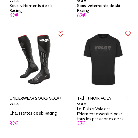
VOLA
VOLA
Sous-vêtements de ski
Sous-vêtements de ski
Racing
Racing
62
€
62
€
UNDERWEAR SOCKS VOLA
T-shirt NOIR VOLA
1
1
VOLA
VOLA
Le T-shirt Vola est
Chaussettes de ski Racing
l'élément essentiel pour
tous les passionnés de ski
32
€
27
€
qui souhaitent allier confort
et style. Conçu avec une
attention particulière aux