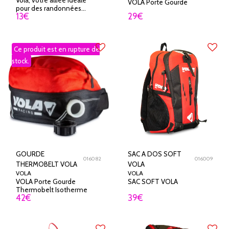
VOLA Porte Gourde
pour des randonnées
13
€
29
€
réussies et une hydratation
fiable pendant vos
aventures.
Ce produit est en rupture de
stock.
GOURDE
SAC A DOS SOFT
016082
016009
THERMOBELT VOLA
VOLA
VOLA
VOLA
VOLA Porte Gourde
SAC SOFT VOLA
Thermobelt Isotherme
42
€
39
€