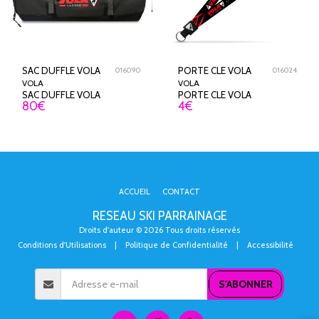
SAC DUFFLE VOLA
PORTE CLE VOLA
016090
016024
VOLA
VOLA
SAC DUFFLE VOLA
PORTE CLE VOLA
80
€
4
€
ACCUEIL
CONTACT
RESEAU SKI PARRAINAGE
Droits d'auteur © 2026 Tous droits réservés
Conditions d'Utilisations
|
Politique de Confidentialité
|
Accessibilité
S'ABONNER