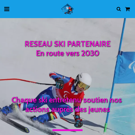
RESEAU SKI PARTENAIRE
En 
route vers 2030
Chaque ski entretenu soutien nos 
actions auprès des jeunes