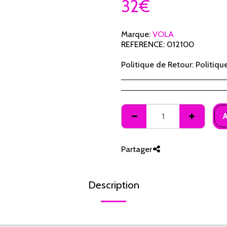
32
€
Marque:
VOLA
REFERENCE:
012100
Politique de Retour:
Politique des retours Les articles achetés auprès de RESEAU SKI PARTENAIRE peuvent être retournés dans les 14 jours suivant la réception de l&#039;envoi dans la plupart des cas. Pendant cette période, vous pouvez essayer le produit et l&#039;examiner comme vous le feriez si vous achetiez quelque chose dans un magasin physique. Le produit doit être dans le même état que celui dans lequel vous l&#039;avez reçu et ne doit pas être endommagé d&#039;une quelconque manière. Vous êtes autorisé à sortir le produit de son emballage, à moins que celui-ci ne soit scellé. Si vous décidez de retourner les articles, vous devrez nous le faire savoir en remplissant le formulaire de retour sur notre site web, ou en utilisant le modèle de formulaire de rétractation ci- dessous. Vous pouvez également nous faire savoir que vous souhaitez retourner votre commande en nous envoyant un e-mail à l&#039;adresse suivante ducognon.david@yahoo.fr. Veuillez noter que vous devez nous renvoyer les articles dans les 14 jours suivant votre notification de retour. Traitement de votre retour Après avoir reçu votre colis de retour, nous insp
A
Partager
Description