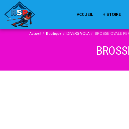
ACCUEIL
HISTOIRE
Accueil
Boutique
DIVERS VOLA
BROSSE OVALE PE
BROSS