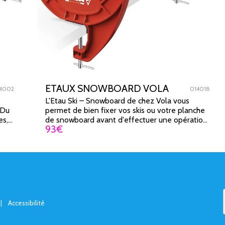
ETAUX SNOWBOARD VOLA
4002
014018
L'Etau Ski – Snowboard de chez Vola vous
 Du
permet de bien fixer vos skis ou votre planche
es,
de snowboard avant d'effectuer une opération
93
€
d'entretien.
|
Accessibilité