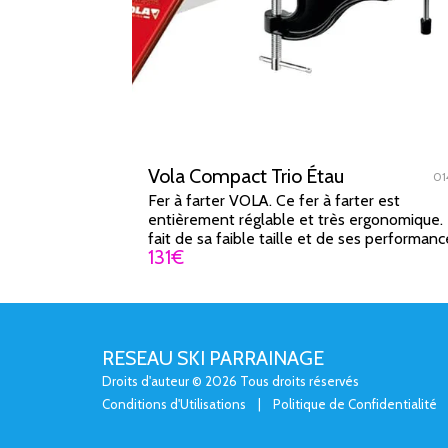
Vola Compact Trio Étau
01
Fer à farter VOLA. Ce fer à farter est
entièrement réglable et très ergonomique.
fait de sa faible taille et de ses performanc
131
€
ce fer deviendra un outil facilement
transportable
RESEAU SKI PARRAINAGE
Droits d'auteur © 2026 Tous droits réservés
Conditions d'Utilisations
|
Politique de Confidentialité