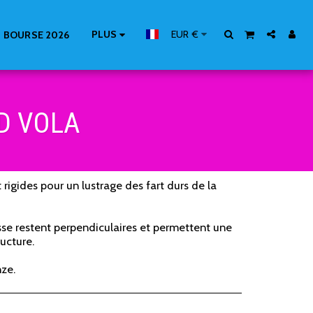
PLUS
EUR
€
 BOURSE 2026
D VOLA
 rigides pour un lustrage des fart durs de la
osse restent perpendiculaires et permettent une
ructure.
nze.