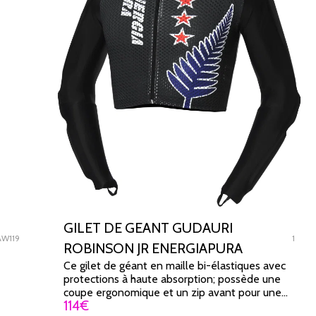
GILET DE GEANT GUDAURI
W119
1
ROBINSON JR ENERGIAPURA
Ce gilet de géant en maille bi-élastiques avec
protections à haute absorption; possède une
coupe ergonomique et un zip avant pour une
114
€
adhérence parfaite.