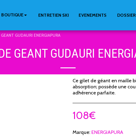
BOUTIQUE
ENTRETIEN SKI
EVENEMENTS
DOSSIER
E GEANT GUDAURI ENERGIAPURA
 DE GEANT GUDAURI ENERG
Ce gilet de géant en maille 
absorption; possède une cou
adhérence parfaite.
108
€
Marque:
ENERGIAPURA