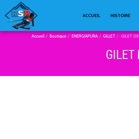
ACCUEIL
HISTOIRE
Accueil
Boutique
ENERGIAPURA
GILLET
GILET D
GILET