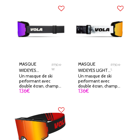
MASQUE
MASQUE
P7504-
P7504-
W
L
WIDEYES
WIDEYES LIGHT
Un masque de ski
Un masque de ski
WARRIOR VOLA
VOLA
performant avec
performant avec
double écran, champ
double écran, champ
136
€
136
€
de vision XXL et
de vision XXL et
technologie
technologie
RevealLine pour une
RevealLine pour une
visibilité optimale en
visibilité optimale en
toutes conditions
toutes conditions.