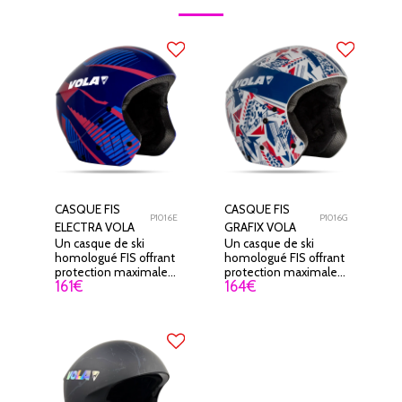
CASQUE FIS
CASQUE FIS
P1016E
P1016G
ELECTRA VOLA
GRAFIX VOLA
Un casque de ski
Un casque de ski
homologué FIS offrant
homologué FIS offrant
protection maximale,
protection maximale,
161
€
164
€
confort et maintien
confort et maintien
pour la compétition et
pour la compétition et
l’entraînement.
l’entraînement.